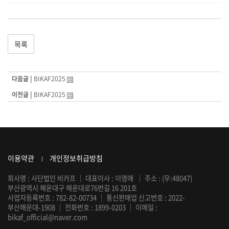
목록
다음글 |
BIKAF2025
이전글 |
BIKAF2025
이용약관
개인정보취급방침
회사명 : 사단법인 비카프
｜
대표이사 : 이영애
｜
주소 : (우:48047)
부산광역시 해운대구 해운대로76번길 16 201호
사업자등록번호 : 782-82-00734
｜
통신판매업 신고번호 : 2022-
부산해운대-1908
｜
전화번호 :
1899-0203
｜
이메일 :
bikaf_official@naver.com