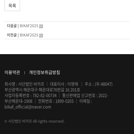
목록
다음글 |
BIKAF2025
이전글 |
BIKAF2025
이용약관
개인정보취급방침
회사명 : 사단법인 비카프
｜
대표이사 : 이영애
｜
주소 : (우:48047)
부산광역시 해운대구 해운대로76번길 16 201호
사업자등록번호 : 782-82-00734
｜
통신판매업 신고번호 : 2022-
부산해운대-1908
｜
전화번호 :
1899-0203
｜
이메일 :
bikaf_official@naver.com
© 사단법인 비카프 All rights reserved.