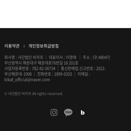
이용약관
개인정보취급방침
회사명 : 사단법인 비카프
｜
대표이사 : 이영애
｜
주소 : (우:48047)
부산광역시 해운대구 해운대로76번길 16 201호
사업자등록번호 : 782-82-00734
｜
통신판매업 신고번호 : 2022-
부산해운대-1908
｜
전화번호 :
1899-0203
｜
이메일 :
bikaf_official@naver.com
© 사단법인 비카프 All rights reserved.